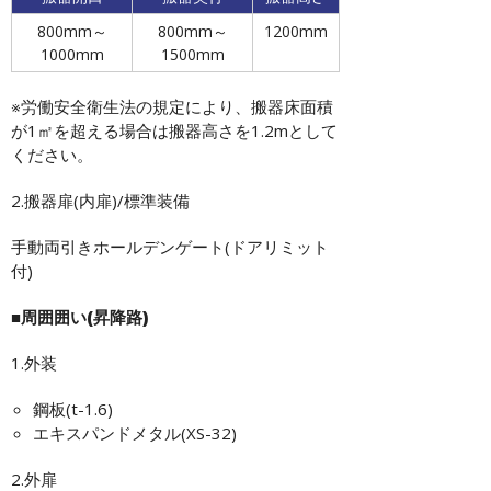
800mm～
800mm～
1200mm
1000mm
1500mm
※労働安全衛生法の規定により、搬器床面積
が1㎡を超える場合は搬器高さを1.2mとして
ください。
2.搬器扉(内扉)/標準装備
手動両引きホールデンゲート(ドアリミット
付)
■周囲囲い(昇降路)
1.外装
鋼板(t-1.6)
エキスパンドメタル(XS-32)
2.外扉