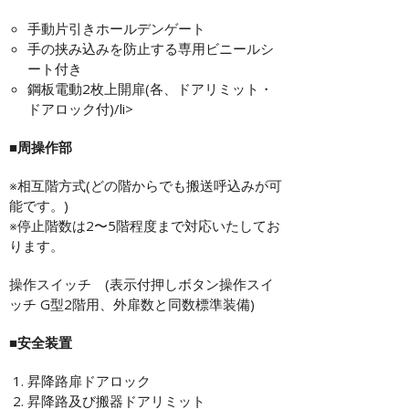
手動片引きホールデンゲート
手の挟み込みを防止する専用ビニールシ
ート付き
鋼板電動2枚上開扉(各、ドアリミット・
ドアロック付)/li>
■周操作部
※相互階方式(どの階からでも搬送呼込みが可
能です。)
※停止階数は2〜5階程度まで対応いたしてお
ります。
操作スイッチ (表示付押しボタン操作スイ
ッチ G型2階用、外扉数と同数標準装備)
■安全装置
昇降路扉ドアロック
昇降路及び搬器ドアリミット