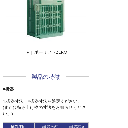
FP | ポーリフトZERO
製品の特徴
■搬器
1.搬器寸法 ※搬器寸法を選定ください。
(または持ち上げ物の寸法をお知らせくださ
い。)
搬器開口
搬器奥行
搬器高さ