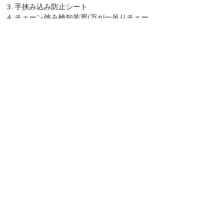
手挟み込み防止シート
チェーン弛み検知装置(万が一吊りチェー
ンに弛みが生じた場合動力モーターを停
止させる装置)
オーバーランリミットスイッチ(万が一カ
ゴが定位置で停止しない場合の非常用リ
ミットスイッチ)
サーマルリレー(モーター必要以上の負荷
が掛かった場合停止させる装置)
■出し入れ方向
各停止箇所での出し入れ方向を設定し、型を
選定ください。