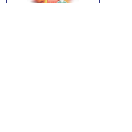
2022.04.06
防爆仕様の垂直搬送機、作れます！
トレーリフター
2021.12.10
ステンレス仕様の垂直搬送機、作れま